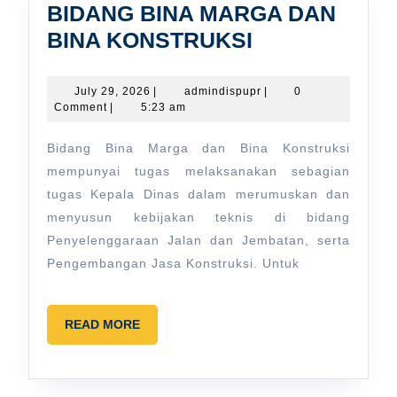
BIDANG BINA MARGA DAN
BIDANG
BINA KONSTRUKSI
BINA
MARGA
July
admindispupr
July 29, 2026
|
admindispupr
|
0
29,
Comment
|
5:23 am
DAN
2026
BINA
Bidang Bina Marga dan Bina Konstruksi
KONSTRUKS
mempunyai tugas melaksanakan sebagian
tugas Kepala Dinas dalam merumuskan dan
menyusun kebijakan teknis di bidang
Penyelenggaraan Jalan dan Jembatan, serta
Pengembangan Jasa Konstruksi. Untuk
READ
READ MORE
MORE