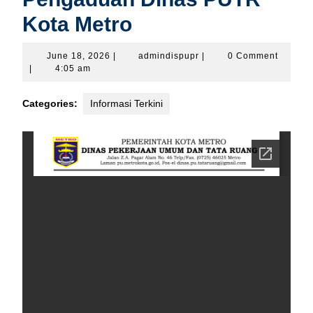
Kota Metro
June
admindispupr
June 18, 2026
|
admindispupr
|
0 Comment
18,
|
4:05 am
2026
Categories:
Informasi Terkini