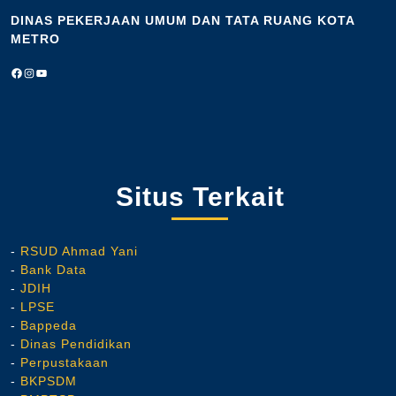
DINAS PEKERJAAN UMUM DAN TATA RUANG KOTA
METRO
Facebook
Instagram
https://www.youtube.com/@dinaspekerjaanumumdantatar7362
Situs Terkait
-
RSUD Ahmad Yani
-
Bank Data
-
JDIH
-
LPSE
-
Bappeda
-
Dinas Pendidikan
-
Perpustakaan
-
BKPSDM