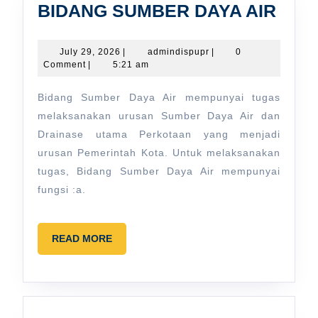
BID
BIDANG SUMBER DAYA AIR
SUM
DAY
July
admindispupr
July 29, 2026
|
admindispupr
|
0
29,
Comment
|
5:21 am
AIR
2026
Bidang Sumber Daya Air mempunyai tugas
melaksanakan urusan Sumber Daya Air dan
Drainase utama Perkotaan yang menjadi
urusan Pemerintah Kota. Untuk melaksanakan
tugas, Bidang Sumber Daya Air mempunyai
fungsi :a.
READ
READ MORE
MORE