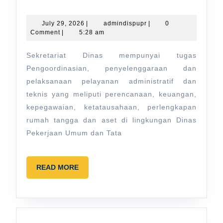
July
admindispupr
July 29, 2026
|
admindispupr
|
0
29,
Comment
|
5:28 am
2026
Sekretariat Dinas mempunyai tugas
Pengoordinasian, penyelenggaraan dan
pelaksanaan pelayanan administratif dan
teknis yang meliputi perencanaan, keuangan,
kepegawaian, ketatausahaan, perlengkapan
rumah tangga dan aset di lingkungan Dinas
Pekerjaan Umum dan Tata
READ
READ MORE
MORE